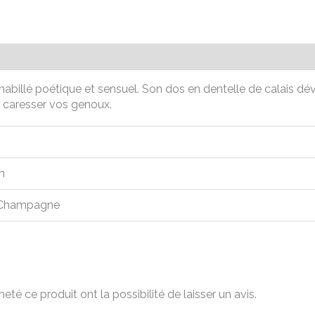
émentaires
Avis (0)
shabillé poétique et sensuel. Son dos en dentelle de calais d
t caresser vos genoux.
m
, Champagne
té ce produit ont la possibilité de laisser un avis.