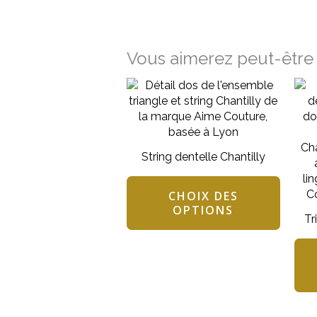
Vous aimerez peut-être 
Ce
produi
a
plusieu
variati
String dentelle Chantilly
Les
option
peuven
CHOIX DES
OPTIONS
être
Tr
choisie
sur
la
page
du
produi