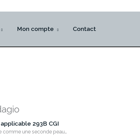
Mon compte
Contact
dagio
 applicable 293B CGI
rte comme une seconde peau…