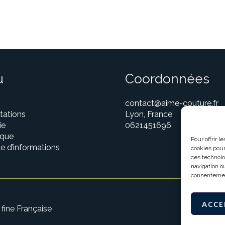
u
Coordonnées
contact@aime-couture.fr
tations
Lyon, France
ie
0621451696
ique
Pour offrir 
 d’informations
cookies pour
ces technolo
navigation ou
consentement
ACCE
fine Française