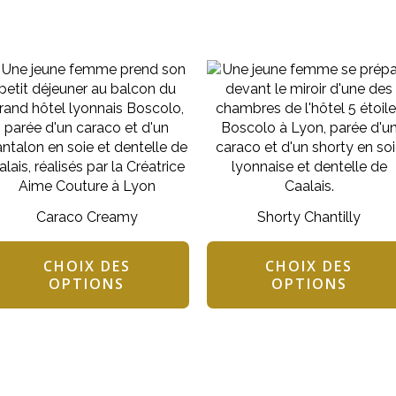
Ce
it
produit
a
eurs
plusieurs
tions.
variations.
Les
ons
options
ent
peuvent
Caraco Creamy
Shorty Chantilly
être
ies
choisies
sur
CHOIX DES
CHOIX DES
OPTIONS
OPTIONS
la
page
du
it
produit