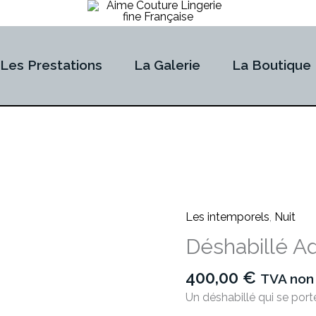
Les Prestations
La Galerie
La Boutique
Les intemporels
,
Nuit
quantité
de
Déshabillé A
Déshabillé
Adagio
400,00
€
TVA non
Un déshabillé qui se po