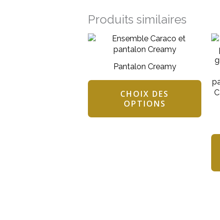
Produits similaires
Ce
produ
a
Pantalon Creamy
plusi
varia
Les
CHOIX DES
OPTIONS
opti
peuv
être
chois
sur
la
page
du
produ