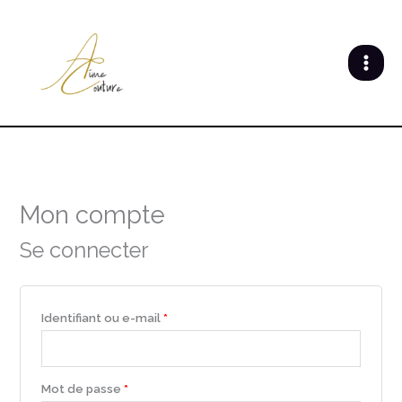
Aller
au
contenu
Obligatoire
Obligatoire
Obligatoire
Mon compte
Se connecter
Identifiant ou e-mail
*
Mot de passe
*