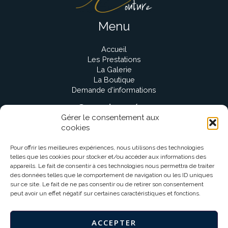
Menu
Accueil
Les Prestations
La Galerie
La Boutique
Demande d’informations
Coordonnées
Gérer le consentement aux
cookies
contact@aime-couture.fr
Lyon, France
Pour offrir les meilleures expériences, nous utilisons des technologies
0621451696
telles que les cookies pour stocker et/ou accéder aux informations des
appareils. Le fait de consentir à ces technologies nous permettra de traiter
des données telles que le comportement de navigation ou les ID uniques
Réseaux sociaux
sur ce site. Le fait de ne pas consentir ou de retirer son consentement
peut avoir un effet négatif sur certaines caractéristiques et fonctions.
ACCEPTER