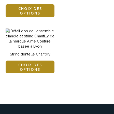
la
la
page
pa
CHOIX DES
du
du
OPTIONS
produit
pro
Ce
produit
a
plusieurs
variations.
String dentelle Chantilly
Les
options
CHOIX DES
peuvent
OPTIONS
être
choisies
sur
la
page
du
produit