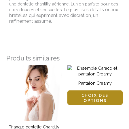
une dentelle chantilly aérienne. L’union parfaite pour des
: ses détails or aux
nuits douces et sensuelles. Le plus
bretelles qui expriment avec discrétion, un
raffinement assumé.
Produits similaires
Ce
Ce
produit
pro
a
a
Pantalon Creamy
plusieurs
plu
variations.
var
CHOIX DES
Les
Le
OPTIONS
options
opt
peuvent
pe
être
êtr
choisies
cho
sur
sur
Triangle dentelle Chantilly