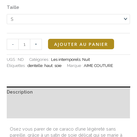
Taille
AJOUTER AU PANIER
-
+
UGS :
ND
Catégories :
Les intemporels
,
Nuit
Étiquettes :
dentelle
,
haut
,
soie
Marque :
AIME COUTURE
Description
Informations complémentaires
Avis (0)
Osez vous parer de ce caraco d’une légèreté sans
pareille, grâce à un satin de soie délicat qui se marie à