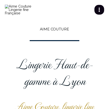
Aller
au
contenu
AIME COUTURE
Lingerie Haut-de-
gamme à Lyon
Aime Couture, lingerie fine