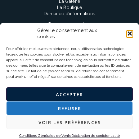
La Galerie
La Boutique
Demande d’informations
Coordonnées
Gérer le consentement aux
cookies
contact@aime-couture.fr
Lyon, France
Pour offrir les meilleures expériences, nous utilisons des technologies
0621451696
telles que les cookies pour stocker et/ou accéder aux informations des
appareils. Le fait de consentir à ces technologies nous permettra de traiter
des données telles que le comportement de navigation ou les ID uniques
Réseaux sociaux
sur ce site. Le fait de ne pas consentir ou de retirer son consentement
peut avoir un effet négatif sur certaines caractéristiques et fonctions.
ACCEPTER
REFUSER
Tous droits réservés © 2026 Aime Couture Lingerie fine Française
Mentions légales
VOIR LES PRÉFÉRENCES
Données personnelles
Conditions Générales de Vente
Conditions Générales de Vente
Déclaration de confidentialité